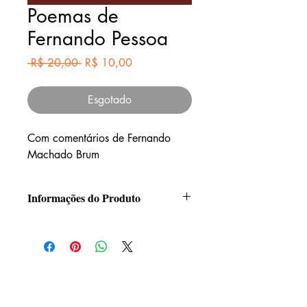
Poemas de
Fernando Pessoa
Preço
Preço
 R$ 20,00 
R$ 10,00
normal
promocional
Esgotado
Com comentários de Fernando
Machado Brum
Informações do Produto
Formato: 12,5 x 17,5
Páginas: 96