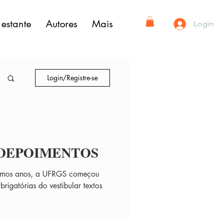
estante
Autores
Mais
Login
Login/Registre-se
 DEPOIMENTOS
timos anos, a UFRGS começou
Obrigatórias do vestibular textos