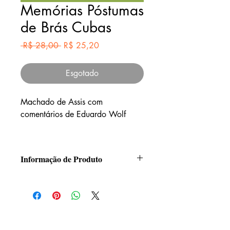
Memórias Póstumas
de Brás Cubas
Preço
Preço
 R$ 28,00 
R$ 25,20
normal
promocional
Esgotado
Machado de Assis com
comentários de Eduardo Wolf
A obra-prima de Machado de
Assis minuciosamente analisada e
Informação de Produto
revelada em seus aspectos
estruturais, estéticos e ideológicos
Tamanho: 14x21
Páginas: 232