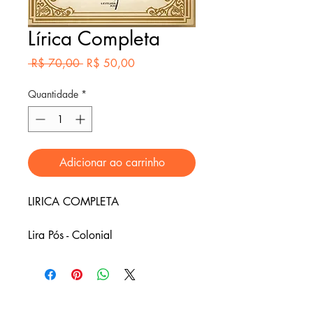
Lírica Completa
Preço
Preço
 R$ 70,00 
R$ 50,00
normal
promocional
Quantidade
*
Adicionar ao carrinho
LIRICA COMPLETA
Lira Pós - Colonial
Lira Pós - Moderna
Livro dos Amores
Última Lira
Traduções