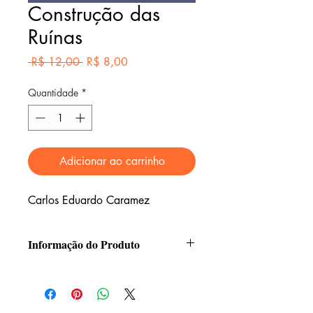
Construção das
Ruínas
Preço
Preço
 R$ 12,00 
R$ 8,00
normal
promocional
Quantidade
*
Adicionar ao carrinho
Carlos Eduardo Caramez
Informação do Produto
Formato: 12,5x21
Páginas: 88