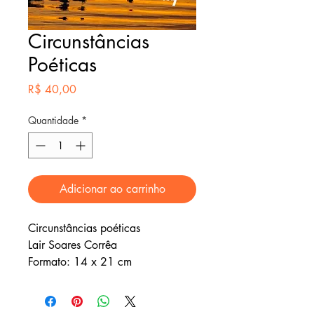
Circunstâncias
Poéticas
Preço
R$ 40,00
Quantidade
*
Adicionar ao carrinho
Circunstâncias poéticas
Lair Soares Corrêa
Formato: 14 x 21 cm
120 pág
Livro de poemas inspirado pelos
acontecimentos vivenciados pela