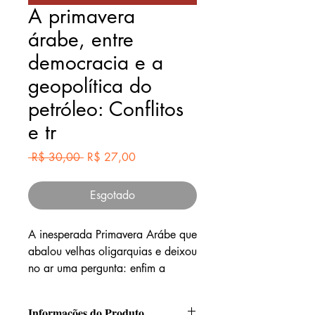
A primavera
árabe, entre
democracia e a
geopolítica do
petróleo: Conflitos
e tr
Preço
Preço
 R$ 30,00 
R$ 27,00
normal
promocional
Esgotado
A inesperada Primavera Arábe que
abalou velhas oligarquias e deixou
no ar uma pergunta: enfim a
democracia emergia na região ou
se tratava apenas de mais uma
Informações do Produto